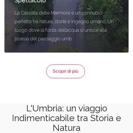
Spettacolo
La Cascata delle Marmore è un connubio
perfetto tra natura, storia e ingegno umano. Un
luogo dove la forza dell’acqua si unisce alla
poesia del paesaggio umb
Scopri di più
L'Umbria: un viaggio
Indimenticabile tra Storia e
Natura