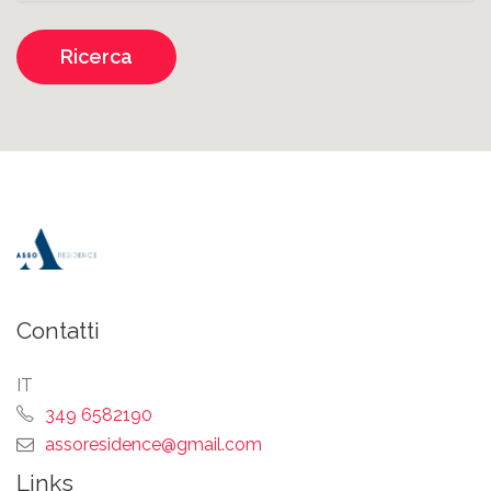
Ricerca
Contatti
IT
349 6582190
assoresidence@gmail.com
Links