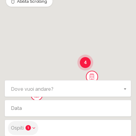
Abilita Scrolling
4
Dove vuoi andare?
Ospiti
1